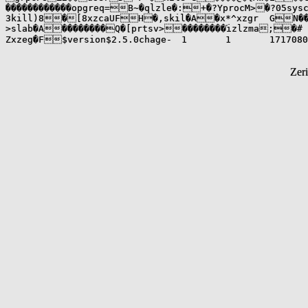
������������opgreq=B~�qlzle�:+�?YprocM>�?05sysc�AY��<sg�@�b��ypwdx@������������

3kill)8�[8xzcaUFH�,skil�A�x*^xzgr	GN��newu�;	�b��bpwck?`��������d'�_lzdiY:�����qvipw+E��������������P

>slab�A��������Q�[prtsv>��������֝izlzma;�#

Zer