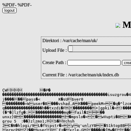
%PDF- %PDF-
Mi
Direktori :
/
var
/
cache
/
man
/
uk
/
Upload File :
Create Path :
Current File : /var/cache/man/uk/index.db
ϚW	�P�                                                                                                                                                                                                                                                                                                                                                                                                                                                                                                                                �?�uGU��������������YtloaB������F<failt3

���������������������������������������������isuzgrou�4	Ee�clogi�9�G�Hpido�=֯�Ruser�C�������������n�\chgp/1

j������pass�<	K�sU$ver0

��������=Wuser�B���vshad.AK���peekM=�q�^lzc
q����������������h��txzdi�F��������+|gpkil�=!���������?	gpast4VIcm&chpa�1	a��������-�'pass�<�sdgrou�5	Y���������ٱ<pmap�=S7dychfn�0�@��apwun"@	{�X�_fuseQ4���Esysc�A
{�"�]lzfg�:������������mq�fail�2��

unxz}B�����������������mpslo�>�wVupti�B������?newgU;D4.�watcF
grou 5	:��}zlzmo1;S�Vchsh

2C�N�hlogi/9L�fVcpstr�>yq'unlzYB�51ktop8B
grpcP6Z2��userD`F+�xzle-G����@�{Mw�E��Csxzfg�F��